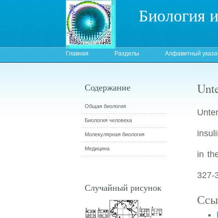
Биология 
Главная
Разделы
Алфавитный указа
Unte
Содержание
Общая биология
Unter
Биология человека
insul
Молекулярная биология
Медицина
in th
327-
Случайный рисунок
Ссы