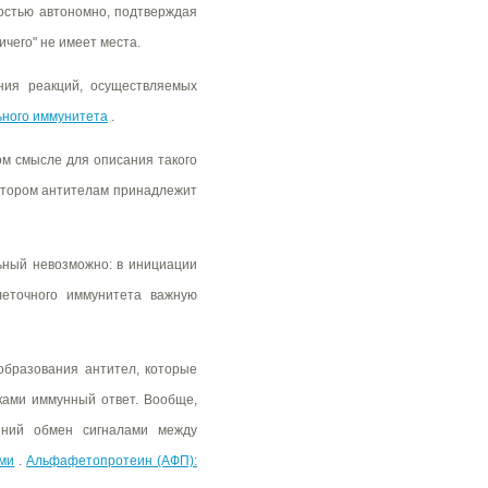
ностью автономно, подтверждая
ичего" не имеет места.
ия реакций, осуществляемых
ьного иммунитета
.
ом смысле для описания такого
котором антителам принадлежит
ьный невозможно: в инициации
леточного иммунитета важную
 образования антител, которые
ами иммунный ответ. Вообще,
нний обмен сигналами между
ами
.
Альфафетопротеин (АФП):