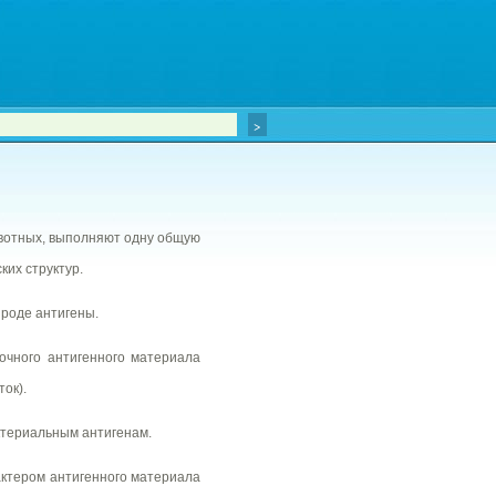
ивотных, выполняют одну общую
их структур.
ироде антигены.
очного антигенного материала
ок).
ктериальным антигенам.
актером антигенного материала