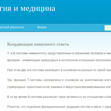
гия и медицина
итный указатель
Форум
Координация иммунного ответа
Т- и В-системы иммунитета, представленные в организме человека и ж
функцию - элиминацию чужеродных в антигенном отношении биологическ
При этом две эти системы реагируют в основном на разные по своей пр
Так, функция Т-системы направлена в основном на уничтожение клет
(чужеродных трансплантатов, раковых и вирустрансформированных клет
В то же время В-система реализует свою активность по отношению к ба
Понятно, что подобная функциональная градация систем в связи с хар