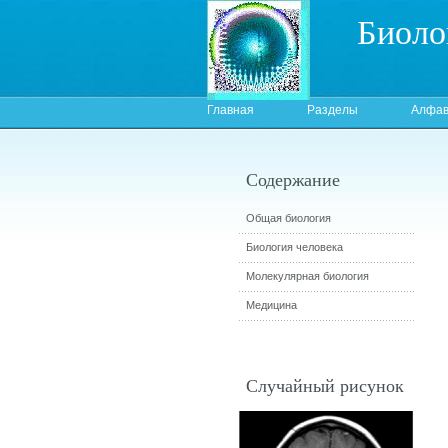
Биоло
Главная
Разделы
Алфав
Содержание
Общая биология
Биология человека
Молекулярная биология
Медицина
Случайный рисунок