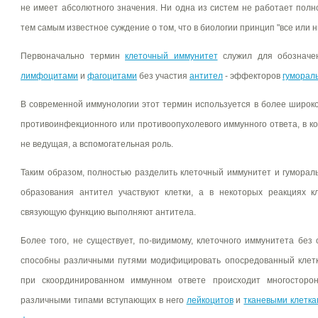
не имеет абсолютного значения. Ни одна из систем не работает пол
тем самым известное суждение о том, что в биологии принцип "все или н
Первоначально термин
клеточный иммунитет
служил для обозначен
лимфоцитами
и
фагоцитами
без участия
антител
- эффекторов
гуморал
В современной иммунологии этот термин используется в более широк
противоинфекционного или противоопухолевого иммунного ответа, в 
не ведущая, а вспомогательная роль.
Таким образом, полностью разделить клеточный иммунитет и гуморал
образования антител участвуют клетки, а в некоторых реакциях к
связующую функцию выполняют антитела.
Более того, не существует, по-видимому, клеточного иммунитета без
способны различными путями модифицировать опосредованный клетк
при скоординированном иммунном ответе происходит многосторо
различными типами вступающих в него
лейкоцитов
и
тканевыми клетк