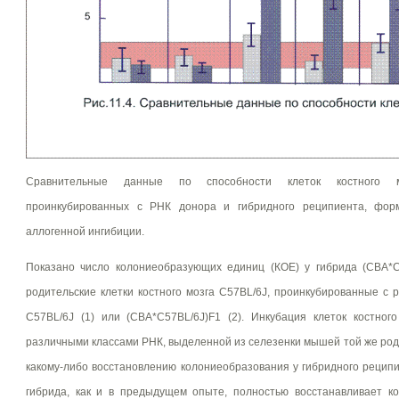
Сравнительные данные по способности клеток костного м
проинкубированных с РНК донора и гибридного реципиента, форм
аллогенной ингибиции.
Показано число колониеобразующих единиц (КОЕ) у гибрида (СВА*С
родительские клетки костного мозга С57BL/6J, проинкубированные с
С57BL/6J (1) или (CВА*C57BL/6J)F1 (2). Инкубация клеток костног
различными классами РНК, выделенной из селезенки мышей той же роди
какому-либо восстановлению колониеобразования у гибридного рецип
гибрида, как и в предыдущем опыте, полностью восстанавливает к