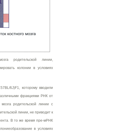
озга родительской линии,
ировать колонии в условиях
57BL/6J)F1, которому вводили
 различными фракциями РНК от
о мозга родительской линии с
тельской линии, не приводит к
иента. В то же время пре-мРНК
олониеобразование в условиях