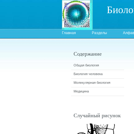
Биоло
Главная
Разделы
Алфав
Содержание
Общая биология
Биология человека
Молекулярная биология
Медицина
Случайный рисунок