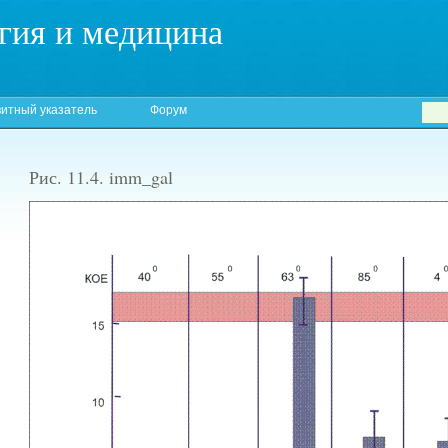
гия и медицина
итный указатель
Форум
Рис. 11.4. imm_gal