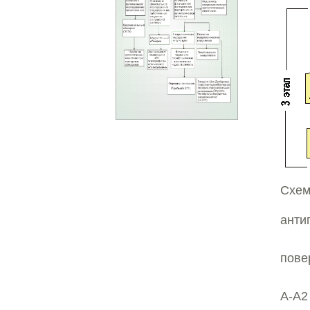
Схем
анти
пове
А-А2