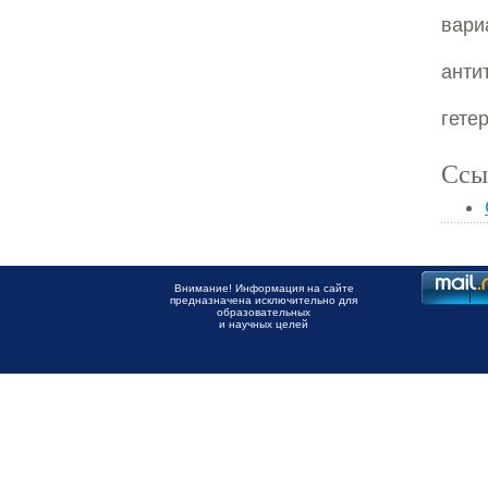
вари
анти
гете
Ссы
Внимание! Информация на сайте
предназначена исключительно для
образовательных
и научных целей