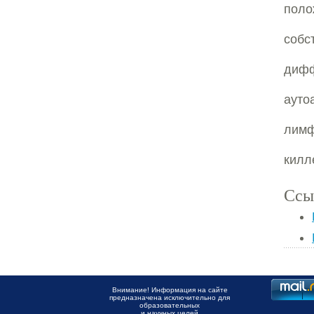
поло
соб
дифф
ауто
лимф
килл
Ссы
Внимание! Информация на сайте
предназначена исключительно для
образовательных
и научных целей