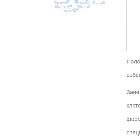
Поло
собс
Заве
клет
фор
спец