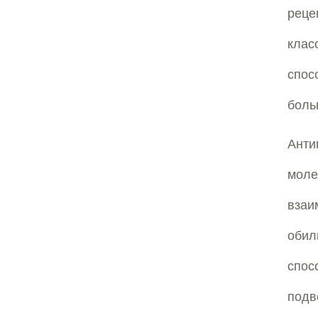
реце
клас
спо
боль
Анти
моле
взаи
обил
спо
подв