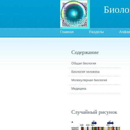
Биоло
Главная
Разделы
Алфав
Содержание
Общая биология
Биология человека
Молекулярная биология
Медицина
Случайный рисунок