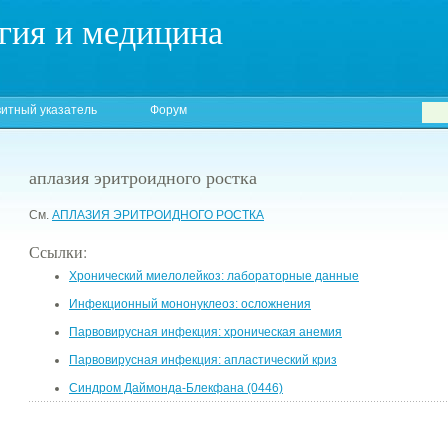
гия и медицина
итный указатель
Форум
аплазия эритроидного ростка
См.
АПЛАЗИЯ ЭРИТРОИДНОГО РОСТКА
Ссылки:
Хронический миелолейкоз: лабораторные данные
Инфекционный мононуклеоз: осложнения
Парвовирусная инфекция: хроническая анемия
Парвовирусная инфекция: апластический криз
Синдром Даймонда-Блекфана (0446)