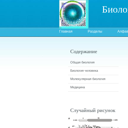
Биоло
Главная
Разделы
Алфав
Содержание
Общая биология
Биология человека
Молекулярная биология
Медицина
Случайный рисунок