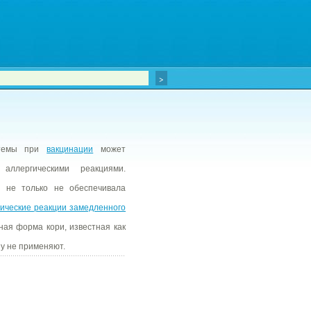
стемы при
вакцинации
может
аллергическими реакциями.
не только не обеспечивала
гические реакции замедленного
ная форма кори, известная как
ну не применяют.