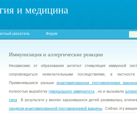
гия и медицина
итный указатель
Форум
Иммунизация и аллергические реакции
Независимо от образования антител стимуляция иммунной си
сопровождаться нежелательными последствиями, в частности 
Применявшаяся раньше
инактивированная противокоревая вакцина
полностью выработку
гуморального иммунитета
, но и вызывала
аллер
типа
. В результате у многих заразившихся детей развивалась атипич
синдром инактивированной противокоревой вакцины
. Сейчас эту вакци