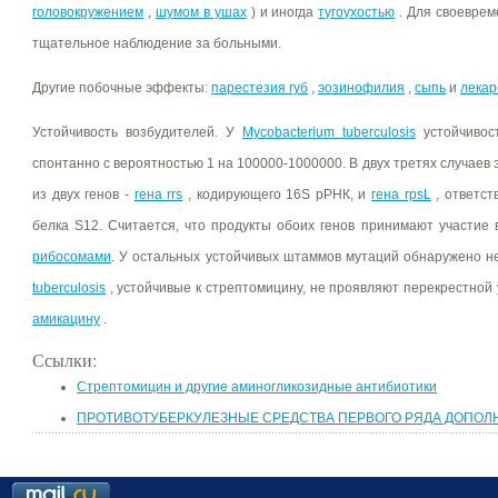
головокружением
,
шумом в ушах
) и иногда
тугоухостью
. Для своеврем
тщательное наблюдение за больными.
Другие побочные эффекты:
парестезия губ
,
эозинофилия
,
сыпь
и
лекар
Устойчивость возбудителей. У
Mycobacterium tuberculosis
устойчивост
спонтанно с вероятностью 1 на 100000-1000000. В двух третях случаев 
из двух генов -
гена rrs
, кодирующего 16S рРНК, и
гена rpsL
, ответст
белка S12. Считается, что продукты обоих генов принимают участие
рибосомами
. У остальных устойчивых штаммов мутаций обнаружено 
tuberculosis
, устойчивые к стрептомицину, не проявляют перекрестной
амикацину
.
Ссылки:
Стрептомицин и другие аминогликозидные антибиотики
ПРОТИВОТУБЕРКУЛЕЗНЫЕ СРЕДСТВА ПЕРВОГО РЯДА ДОПО