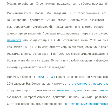
Механизм действия. Стрептомицин подавляет синтез белка, нарушая 
Фармакокинетика. После в/м введения 1 г стрептомицина его
концентрация достигает 25-40 мкг/мл. Антибиотик оказывает
быстрорастущих микобактерий, находящихся вне клеток, однако 
фагоцитарных вакуолей. Препарат плохо проникает через гематоэнце
менингите
его концентрация в СМЖ составляет лишь 20% от сыв
назначают 0,5-1 г (10-15 мг/кг) стрептомицина в/м ежедневно или 5 раз в
(максимальная суточная доза - 1 г). Поскольку стрептомицин выводится 
большинства больных старше 50 лет и при любом нарушении функции 
инъекций уменьшают до 2-3 раз в неделю.
Побочные эффекты (
табл. 170.3
). Побочные эффекты при лечении стр
20% случаев. Наиболее частые и тяжелые -
ототоксичность
и
нефротокс
с другими широко применяемыми
аминогликозидами
(например,
гент
оказывает нефротоксическое действие, причем обычно развив
Ототоксическое действие проявляется
вестибулярными расстройства