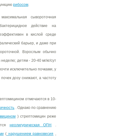
функцию
рибосом
.
 максимальная сывороточная
 бактерицидное действие на
неэффективен в кислой среде
фалический барьер, и даже при
ороточной. Взрослым обычно
 неделю; детям - 20-40 мг/кг/сут
почти исключительно почками, у
почек дозу снижают, а частоту
ептомицином отмечаются в 10-
ичность
. Однако по сравнению
амицином
) стрептомицин реже
ается
неолигурическая ОПН
.
ми
(
нарушением равновесия
,