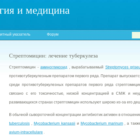
гия и медицина
итный указатель
Форум
Стрептомицин: лечение туберкулеза
Стрептомицин -
аминогликозид
, вырабатываемый
Streptomyces grise
противотуберкулезным препаратом первого ряда. Препарат выпускается 
среди противотуберкулезных препаратов первого ряда стрептомици
связано с его токсичностью, низкой концентрацией в СМЖ и неу
развивающихся странах стрептомицин используют широко из-за его де
В обычной сывороточной концентрации антибиотик активен в отношен
tuberculosis
,
Mycobacterium kansasii
и
Mycobacterium marinum
, а так
avium-intracellulare
.