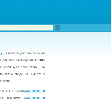
us
- является дополнительным
для в/м и в/в введения. В США
н используют реже всего. Это
добством введения. Однако в
шевизны.
ии диких штаммов
Mycobacterium
же ряда штаммов
Mycobacterium