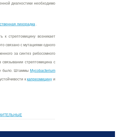
енной диагностики необходимо
ственная лихорадка
.
ь к стрептомицину возникает
это связано с мутациями одного
венного за синтез рибосомного
 в связывании стрептомицина с
не было. Штаммы
Mycobacterium
 устойчивости к
капреомицину
и
ЛНИТЕЛЬНЫЕ