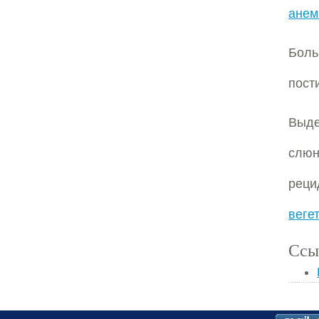
анем
Бол
пост
Выде
слю
рец
веге
Ссы