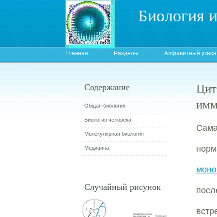
Биология 
Главная
Разделы
Алфавитный указа
Цит
Содержание
имм
Общая биология
Биология человека
Сам
Молекулярная биология
норм
Медицина
моно
Случайный рисунок
пос
встр