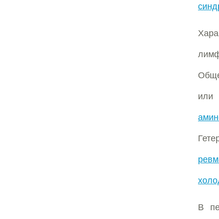
синд
Хар
лимф
Обще
или
амин
Гете
ревм
холо
В п