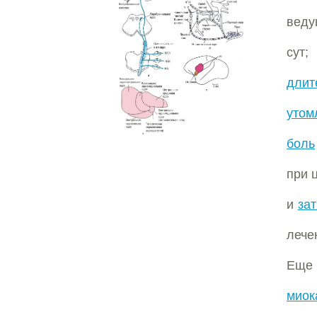
веду
сут;
длит
утом
боль
при 
и
за
леч
Еще 
миок