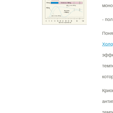
моно
- по
Пон
Холо
эфф
темп
кото
Кри
анти
темп