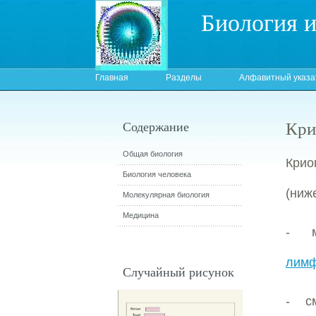
Биология 
Главная
Разделы
Алфавитный указа
Кри
Содержание
Общая биология
Крио
Биология человека
(ниж
Молекулярная биология
Медицина
- м
лимф
Случайный рисунок
- с