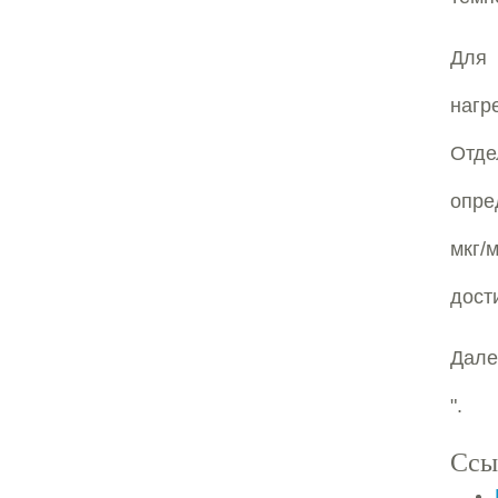
Для 
нагр
Отд
опре
мкг/
дост
Дале
".
Ссы