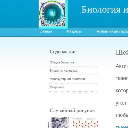
Биология 
Главная
Разделы
Алфавитный указа
Шей
Содержание
Общая биология
Акти
Биология человека
ткан
Молекулярная биология
Медицина
кото
угол
Случайный рисунок
люб
тка