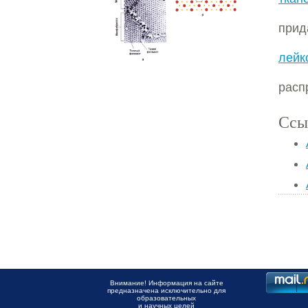
прид
лейк
расп
Ссы
Внимание! Информация на сайте
предназначена исключительно для
образовательных
и научных целей