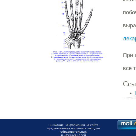
побо
выр
лека
При 
все 
Ссы
Внимание! Информация на сайте
предназначена исключительно для
образовательных
и научных целей