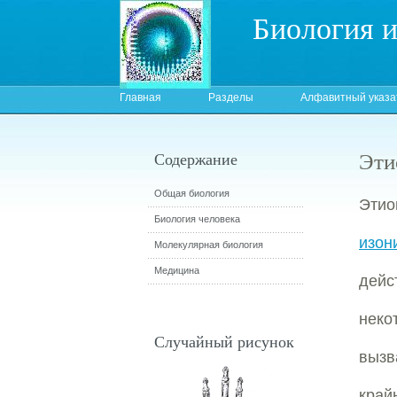
Биология 
Главная
Разделы
Алфавитный указа
Эти
Содержание
Общая биология
Эти
Биология человека
изон
Молекулярная биология
Медицина
дейс
неко
Случайный рисунок
вызв
край