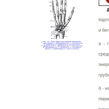
Карт
и бе
а - 
сред
энер
груб
б - 
пира