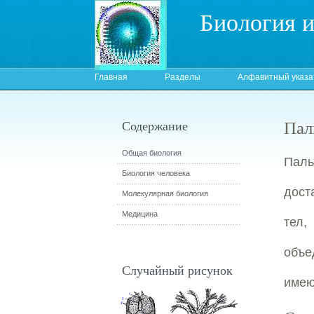
Биология 
Главная
Разделы
Алфавитный указа
Пал
Содержание
Общая биология
Паль
Биология человека
дост
Молекулярная биология
Медицина
тел
объе
Случайный рисунок
имею