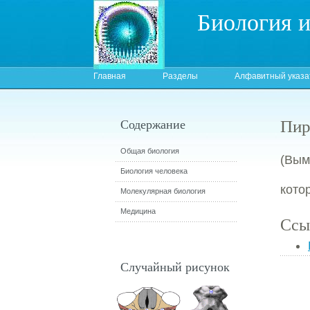
Биология 
Главная
Разделы
Алфавитный указа
Пир
Содержание
Общая биология
(Вым
Биология человека
кото
Молекулярная биология
Медицина
Ссы
Случайный рисунок