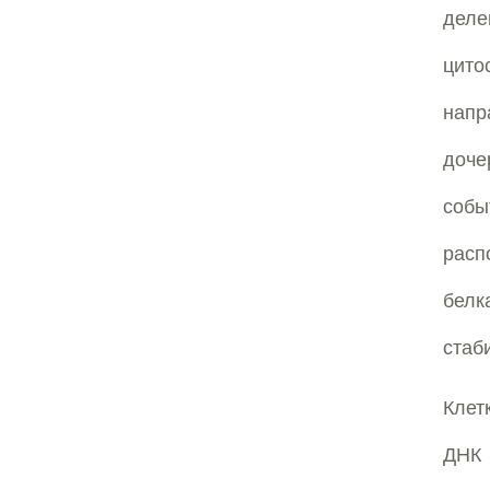
дел
цито
напр
доче
собы
расп
белк
стаб
Клет
ДНК 