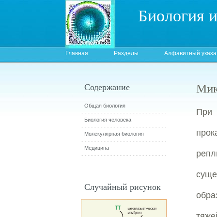
Биология 
Главная
Разделы
Алфавитный указа
Мик
Содержание
Общая биология
При 
Биология человека
прок
Молекулярная биология
Медицина
репл
суще
Случайный рисунок
обра
тяже