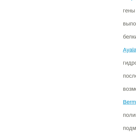
гены
выпо
белк
Ayala
гид
посл
возм
Bermu
поли
подм