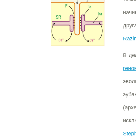
начи
друг
Razi
В де
гено
эвол
эуба
(арх
искл
Steph