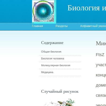
Биология 
Главная
Разделы
Алфавитный указа
Мик
Содержание
Общая биология
FtsZ
Биология человека
учас
Молекулярная биология
Медицина
конц
доме
Случайный рисунок
связ
эвол