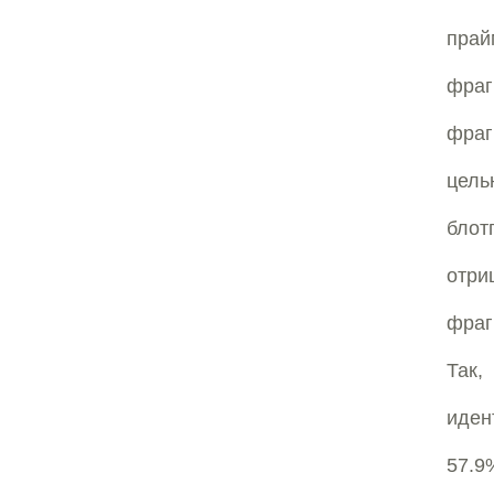
прай
фраг
фраг
цел
бло
отри
фраг
Так,
иден
57.9