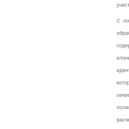
учас
С по
обраб
соде
кло
иден
кото
сек
поли
расч