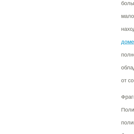
боль
мало
нахо
доме
полн
обла
от с
Фраг
Поли
поли