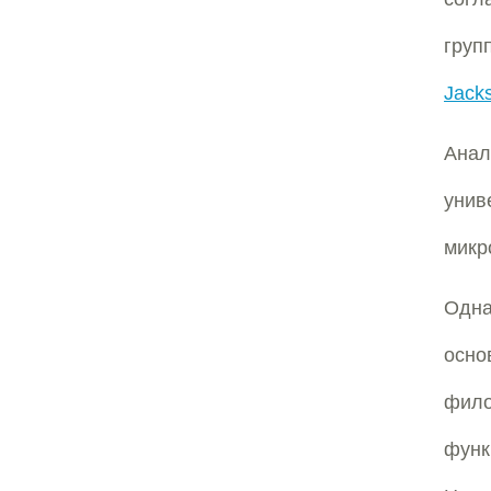
груп
Jack
Анал
унив
микр
Одна
осн
фило
функ