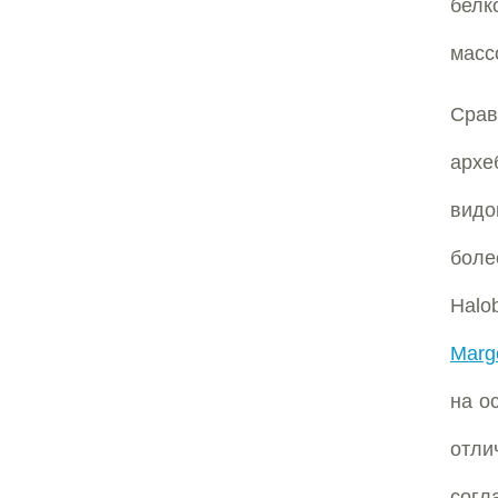
белк
масс
Срав
архе
видо
боле
Halo
Margo
на о
отли
согл