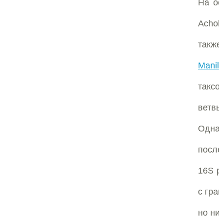
На о
Acho
такж
Mani
такс
ветв
Одна
посл
16S 
с гра
но н