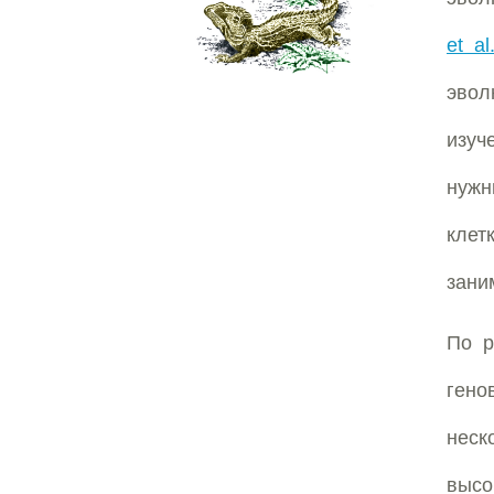
et al
эвол
изуч
нужн
клет
зани
По р
гено
нес
выс