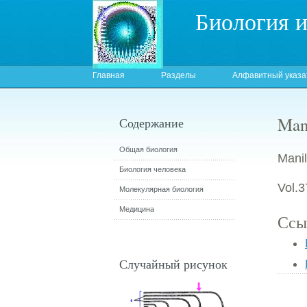
Биология 
Главная
Разделы
Алфавитный указа
Mani
Содержание
Общая биология
Manil
Биология человека
Vol.3
Молекулярная биология
Медицина
Ссы
Случайный рисунок