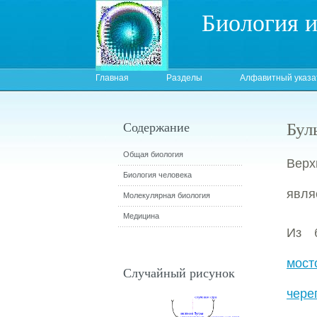
Биология 
Главная
Разделы
Алфавитный указа
Бул
Содержание
Общая биология
Вер
Биология человека
явля
Молекулярная биология
Медицина
Из б
мост
Случайный рисунок
чере