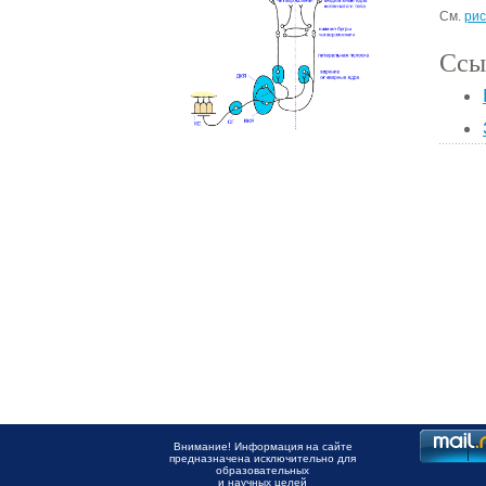
См.
рис
Ссы
Внимание! Информация на сайте
предназначена исключительно для
образовательных
и научных целей