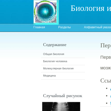
Биология 
Главная
Разделы
Алфавитный указа
Пер
Содержание
Общая биология
Перв
Биология человека
мозж
Молекулярная биология
Медицина
Ссы
Случайный рисунок