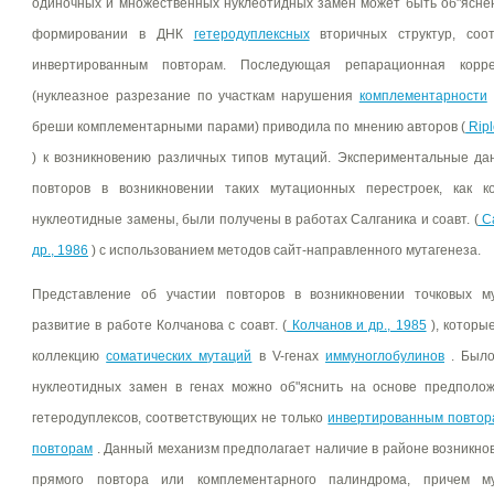
одиночных и множественных нуклеотидных замен может быть об"ясне
формировании в ДНК
гетеродуплексных
вторичных структур, соо
инвертированным повторам. Последующая репарационная корре
(нуклеазное разрезание по участкам нарушения
комплементарности
бреши комплементарными парами) приводила по мнению авторов (
Ripl
) к возникновению различных типов мутаций. Экспериментальные д
повторов в возникновении таких мутационных перестроек, как к
нуклеотидные замены, были получены в работах Салганика и соавт. (
Са
др., 1986
) с использованием методов сайт-направленного мутагенеза.
Представление об участии повторов в возникновении точковых м
развитие в работе Колчанова с соавт. (
Колчанов и др., 1985
), которы
коллекцию
соматических мутаций
в V-генах
иммуноглобулинов
. Было
нуклеотидных замен в генах можно об"яснить на основе предпол
гетеродуплексов, соответствующих не только
инвертированным повтор
повторам
. Данный механизм предполагает наличие в районе возникно
прямого повтора или комплементарного палиндрома, причем м