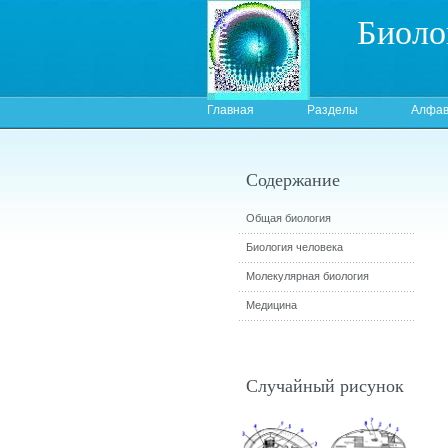
Биоло
Главная
Разделы
Алфав
Содержание
Общая биология
Биология человека
Молекулярная биология
Медицина
Случайный рисунок