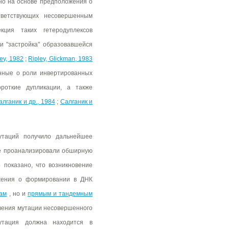
но на основе предположения о
тветствующих несовершенным
кция таких гетеродуплексов
и "застройка" образовавшейся
ey, 1982
;
Ripley, Glickman, 1983
анные о роли инвертированных
ороткие дупликации, а также
лганик и др., 1984
;
Салганик и
утаций получило дальнейшее
е проанализировали обширную
 показано, что возникновение
ожения о формировании в ДНК
ам
, но и
прямым и тандемным
вения мутации несовершенного
утация должна находится в