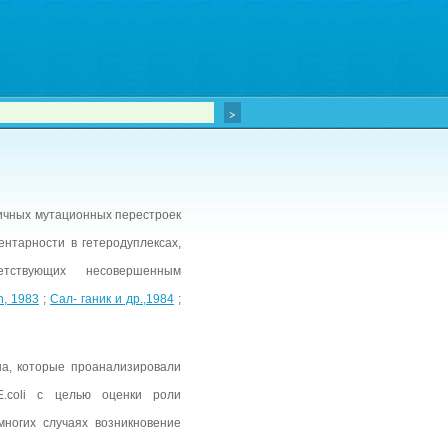
ичных мутационных перестроек
нтарности в гетеродуплексах,
етствующих несовершенным
n, 1983
;
Сал- ганик и др.,1984
;
а, которые проанализировали
.coli с целью оценки роли
многих случаях возникновение