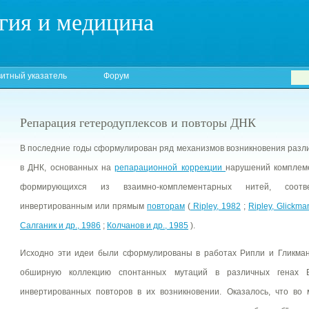
гия и медицина
итный указатель
Форум
Репарация гетеродуплексов и повторы ДНК
В последние годы сформулирован ряд механизмов возникновения разл
в ДНК, основанных на
репарационной коррекции
нарушений комплеме
формирующихся из взаимно-комплементарных нитей, соотв
инвертированным или прямым
повторам
(
Ripley, 1982
;
Ripley, Glickma
Салганик и др., 1986
;
Колчанов и др., 1985
).
Исходно эти идеи были сформулированы в работах Рипли и Гликман
обширную коллекцию спонтанных мутаций в различных генах E
инвертированных повторов в их возникновении. Оказалось, что во 