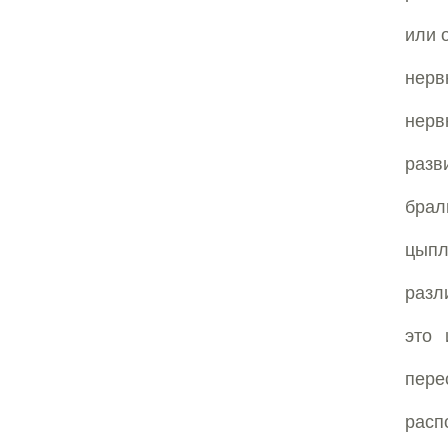
или 
нерв
нерв
разв
брал
цыпл
разл
это 
пере
расп