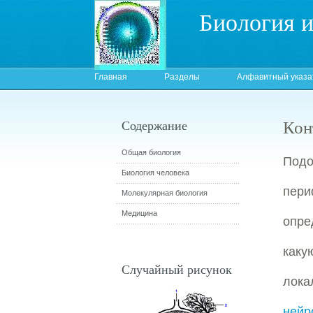
Биология 
Главная
Разделы
Алфавитный указа
Кон
Содержание
Общая биология
Под
Биология человека
пери
Молекулярная биология
Медицина
опре
каку
Случайный рисунок
лока
нейр