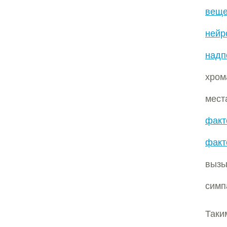
веще
нейр
надп
хром
мест
факт
факт
выз
симп
Так