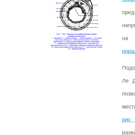
пред
напр
на 
нора
Подо
Ле Д
позв
мест
рис 
разв