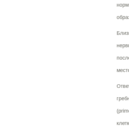
норм
обра
Близ
нерв
пос
мест
Отве
гре
(pri
клет