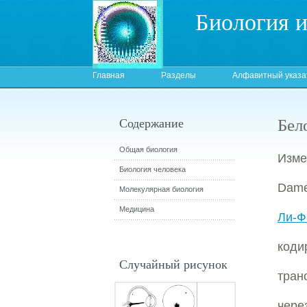
Биология 
Главная
Разделы
Алфавитный указа
Бел
Содержание
Общая биология
Изм
Биология человека
Dame
Молекулярная биология
Медицина
Ли-Ф
коди
Случайный рисунок
тран
чер