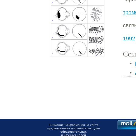
тром
связ
1992
Ссы
Внимание! Информация на сайте
предназначена исключительно для
образовательных
и научных целей