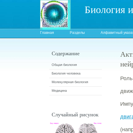
Биология 
Главная
Разделы
Алфавитный указа
Акт
Содержание
ней
Общая биология
Биология человека
Роль
Молекулярная биология
движ
Медицина
Импу
Случайный рисунок
двиг
(нап