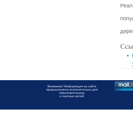
Реа
попу
дире
Ссы
Внимание! Информация на сайте
предназначена исключительно для
образовательных
и научных целей