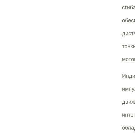
сгиб
обес
дист
тонк
мото
Инд
импу
движ
инте
обла