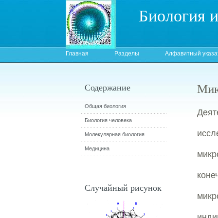
Биология 
Главная
Разделы
Алфавитный указа
Мик
Содержание
Общая биология
Дея
Биология человека
иссл
Молекулярная биология
Медицина
микр
кон
Случайный рисунок
мик
инди