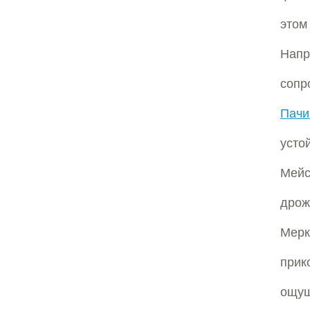
этом
Нап
сопр
Пачи
усто
Мейс
дрож
Мер
прик
ощущ