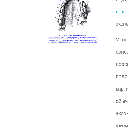
поле
эксп
У не
сенс
прос
пол
карт
обыч
аксо
физи