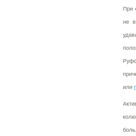
При 
не в
удав
поло
Руфф
прич
или
Акт
колю
боль