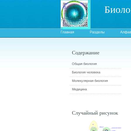
Биоло
Главная
Разделы
Алфав
Содержание
Общая биология
Биология человека
Молекулярная биология
Медицина
Случайный рисунок