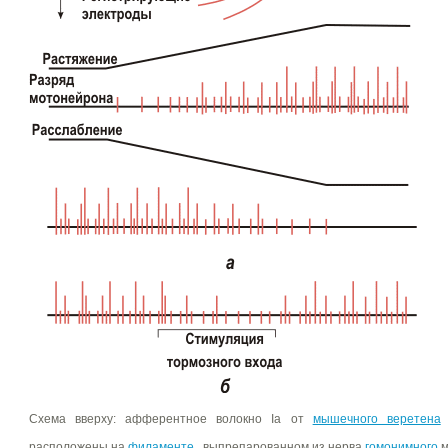
Схема вверху: афферентное волокно Ia от
мышечного веретена
;
расположены на
филаменте
, выпрепарованном из нерва
гомонимного
м