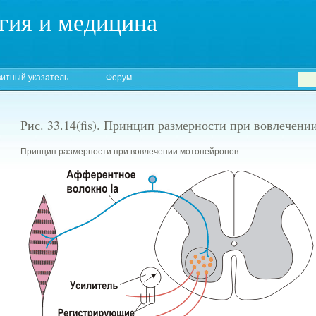
гия и медицина
итный указатель
Форум
Рис. 33.14(fis). Принцип размерности при вовлечен
Принцип размерности при вовлечении мотонейронов.