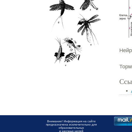
Нейр
Торм
Ссы
Внимание! Информация на сайте
предназначена исключительно для
образовательных
и научных целей