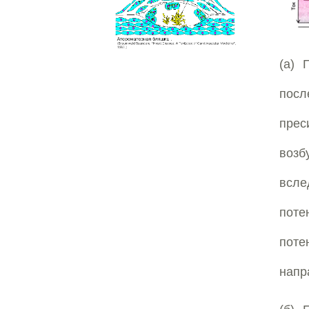
(а) 
посл
пре
возб
всле
поте
поте
напр