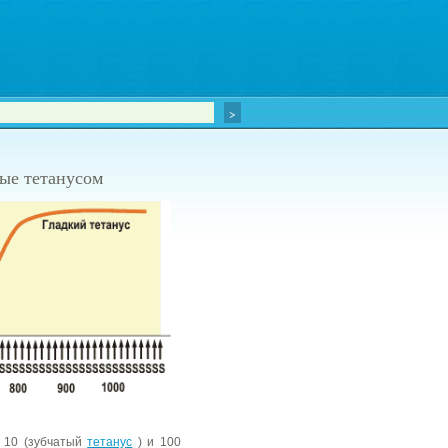
ные тетанусом
й 10 (зубчатый
тетанус
) и 100