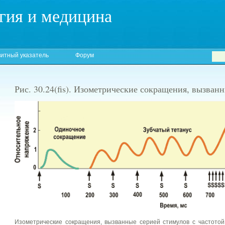
гия и медицина
итный указатель
Форум
Рис. 30.24(fis). Изометрические сокращения, вызван
Изометрические сокращения, вызванные серией стимулов с частото