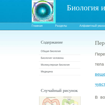
Биология 
Главная
Разделы
Алфавитный указа
Пер
Содержание
Общая биология
Пере
Биология человека
тела
Молекулярная биология
Медицина
веще
чувс
Случайный рисунок
В во