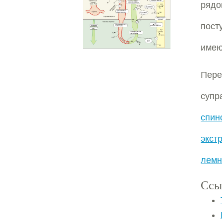
рядо
пос
имею
Пере
супр
спин
экст
лемн
Ссы