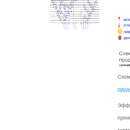
Схем
прод
Эффе
преи