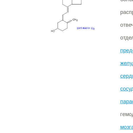
расп
отв
отд
пред
желу
серд
сосу
пара
гемо
мозг