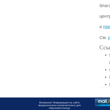
благ
цент
и
пр
См.
Ссы
Внимание! Информация на сайте
предназначена исключительно для
образовательных