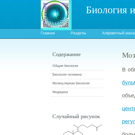
Биология 
Главная
Разделы
Алфавитный указа
Моз
Содержание
Общая биология
В об
Биология человека
бул
Молекулярная биология
Медицина
объ
цент
Случайный рисунок
регу
бол