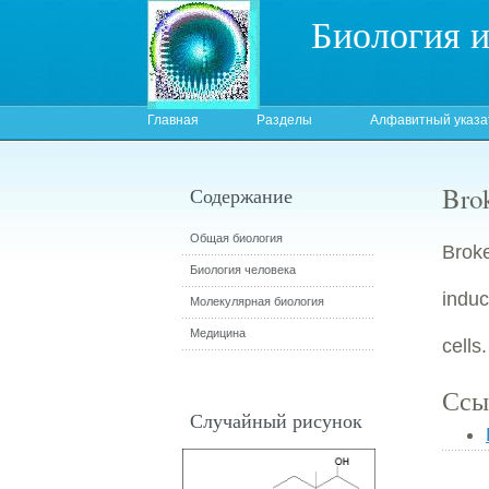
Биология 
Главная
Разделы
Алфавитный указа
Brok
Содержание
Общая биология
Broke
Биология человека
induc
Молекулярная биология
Медицина
cells
Ссы
Случайный рисунок