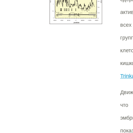
акти
всех
груп
клет
кишк
Trink
Движ
что 
эмб
пока