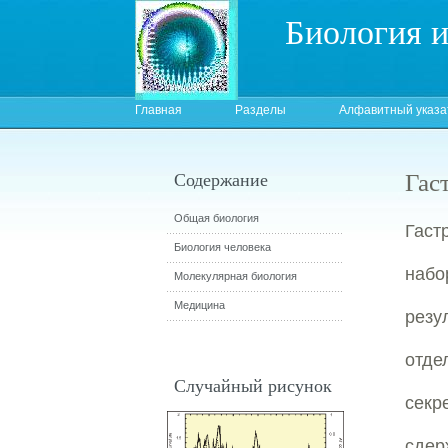
Биология 
Главная
Разделы
Алфавитный указа
Гас
Содержание
Общая биология
Гаст
Биология человека
набо
Молекулярная биология
Медицина
резу
отде
Случайный рисунок
сек
сдер