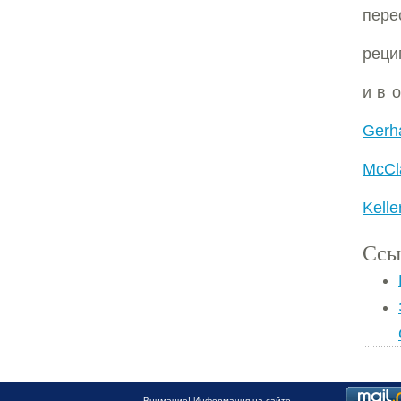
пере
реци
и в 
Gerha
McCl
Kelle
Ссы
Внимание! Информация на сайте