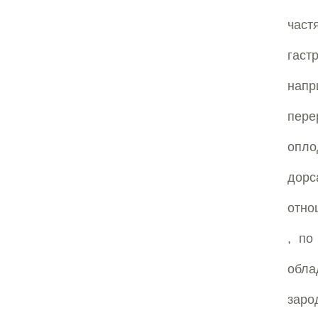
час
гаст
напр
пер
опло
дор
отно
, по
обла
зар