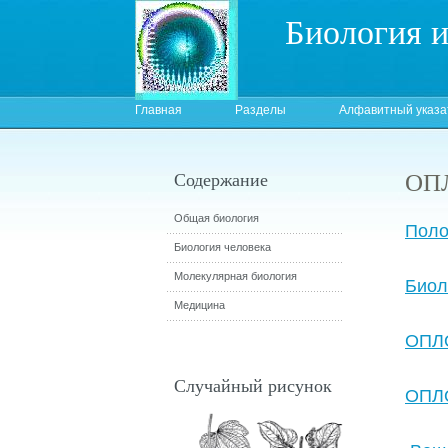
Биология 
Главная
Разделы
Алфавитный указа
ОП
Содержание
Общая биология
Поло
Биология человека
Молекулярная биология
Биол
Медицина
ОПЛ
Случайный рисунок
ОПЛ