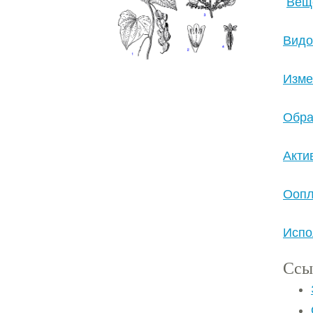
Вещ
Видо
Изме
Обра
Акти
Оопл
Испо
Ссы