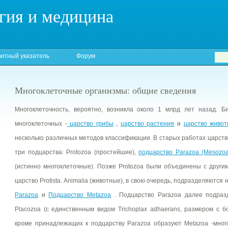
гия и медицина
итный указатель
Форум
Многоклеточные организмы: общие сведения
Многоклеточность, вероятно, возникла около 1 млрд лет назад. Б
многоклеточных -
царство грибы
,
царство растения
и
царство живо
несколько различных методов классификации. В старых работах царст
три подцарства: Protozoa (простейшие),
подцарство Parazoa (Mesozoa,
(истинно многоклеточные). Позже Protozoa были объединены с друг
царство Protista. Animalia (животные), в свою очередь, подразделяются 
Parazoa
и
Подцарство Metazoa
. Подцарство Parazoa далее подразде
Placozoa (с единственным видом Trichoplax adhaerans, размером с 
кроме принадлежащих к подцарству Parazoa образуют Metazoa -мног