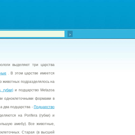
иологи выделяют три царства
тные
. В этом царстве имеется
во животных подразделялось на
 губки)
и подцарство Metazoa
ими одноклеточными формами в
на два подцарства -
Подцарство
ляются на Porifera (губки) и
большую амебу). Все животные,
оклеточных. Старая (в высшей