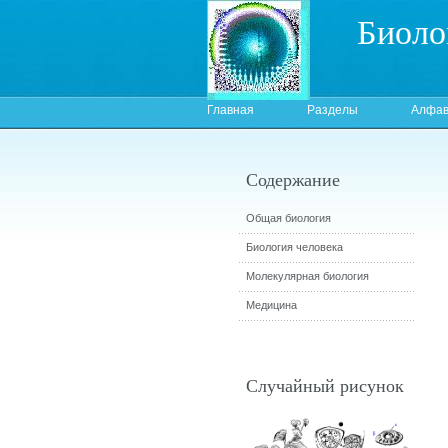
Биоло
Главная
Разделы
Алфав
Содержание
Общая биология
Биология человека
Молекулярная биология
Медицина
Случайный рисунок