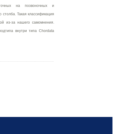
леточных на позвоночных и
о столба. Такая классификация
ой из-за нашего самомнения.
одтипа внутри типа Chordata