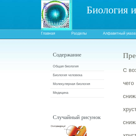
Биология 
Главная
Разделы
Алфавитный указа
Пре
Содержание
Общая биология
С во
Биология человека
чего
Молекулярная биология
Медицина
сни
хрус
Случайный рисунок
сниж
хрус