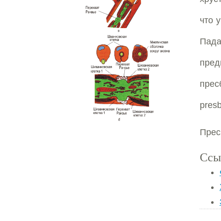
что 
Пада
пре
прес
presb
Прес
Ссы