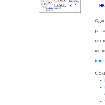
Один
разв
цито
шван
Katsu
Ссы