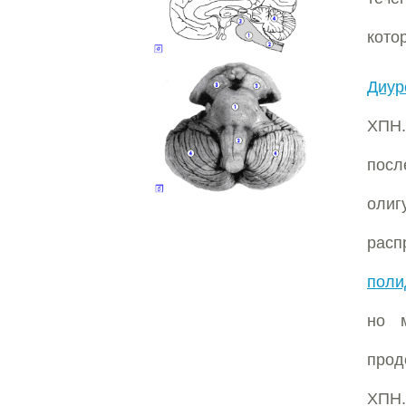
кото
Диур
ХПН
посл
оли
расп
поли
но 
прод
ХПН.