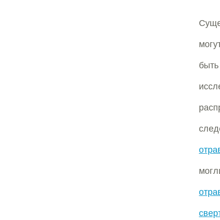
Суще
могу
быт
исс
расп
сле
отра
могл
отра
свер