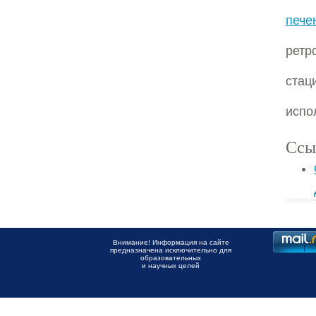
пече
ретр
стац
испо
Ссы
Внимание! Информация на сайте
предназначена исключительно для
образовательных
и научных целей