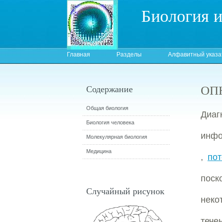
Биология 
Главная
Разделы
Алфавитный указа
ОПН
Содержание
Общая биология
Диа
Биология человека
инфо
Молекулярная биология
Медицина
,
пот
поск
Случайный рисунок
неко
тече