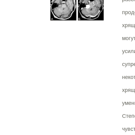
прод
хрящ
могу
усил
супр
неко
хрящ
уме
Степ
чувс