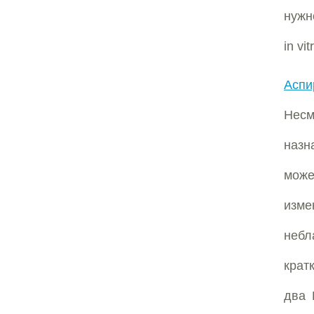
нужн
in vi
Аспи
Несм
назн
може
изм
неб
крат
два 