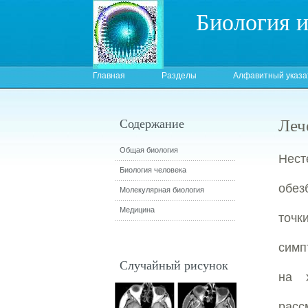
Биология 
Главная
Разделы
Алфавитный указа
Леч
Содержание
Общая биология
Нест
Биология человека
обез
Молекулярная биология
Медицина
точ
симп
Случайный рисунок
на 
расс