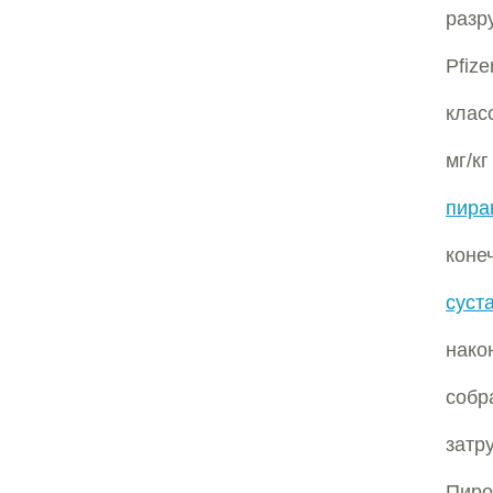
разр
Pfize
клас
мг/
пира
коне
суст
нако
собр
зат
Пиро