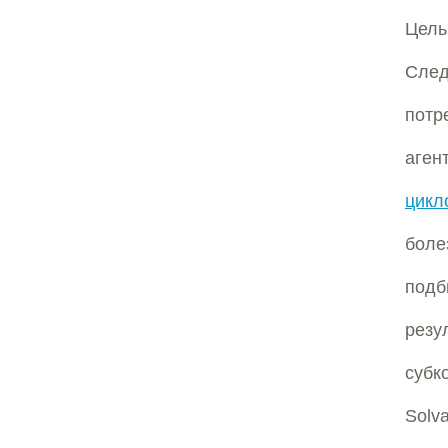
Цель
След
потр
аген
цикл
боле
подб
рез
субк
Solv