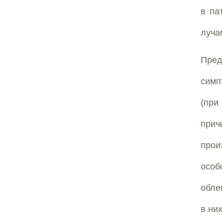
в па
луча
Пред
симп
(пр
прич
прои
особ
обле
в ни