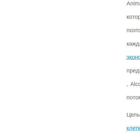
Anim
кото
поэт
каж
экон
пред
, Al
пото
Цель
клет