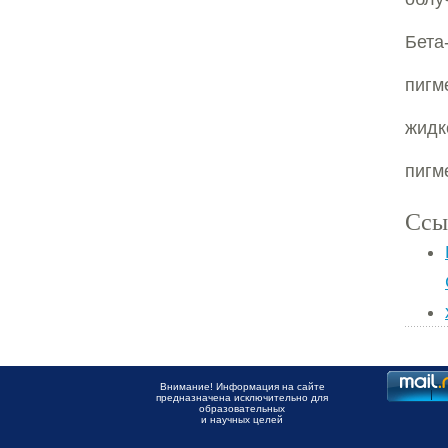
Бета
пигм
жидк
пигм
Ссы
Внимание! Информация на сайте
предназначена исключительно для
образовательных
и научных целей