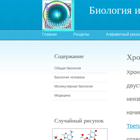
Биология 
Главная
Разделы
Алфавитный указа
Хро
Содержание
Общая биология
Хрон
Биология человека
двус
Молекулярная биология
Медицина
нея
начи
Случайный рисунок
Трет
отде