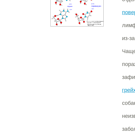
пове
лимф
из-з
Чаще
пора
заф
грей
соба
неи
забо