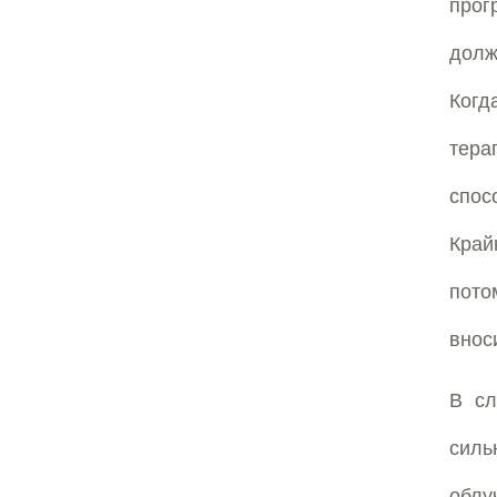
прог
долж
Когд
тера
спос
Край
пото
внос
В сл
силь
облу