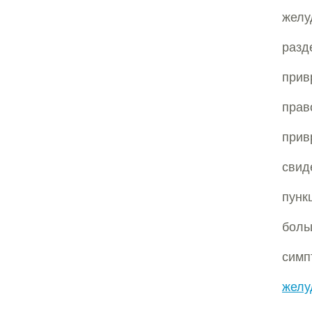
жел
разд
прив
прав
прив
свид
пунк
боль
симп
желу