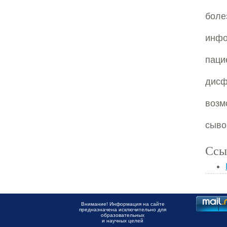
боле
инфо
паци
дисф
возм
сыво
Ссы
Внимание! Информация на сайте
предназначена исключительно для
образовательных
и научных целей