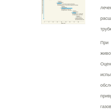
лече
расш
труб
При 
живо
Оцен
исп
обсл
прив
газо