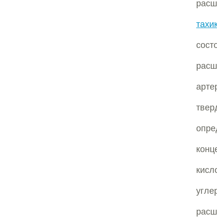
расш
тахи
сост
расш
арте
тве
опре
конц
кисл
угле
расш