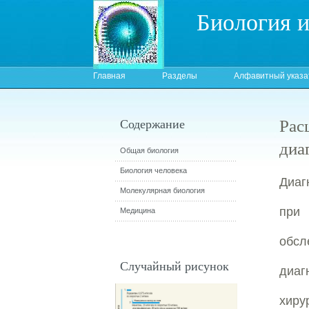
Биология 
Главная
Разделы
Алфавитный указа
Рас
Содержание
диа
Общая биология
Биология человека
Диаг
Молекулярная биология
при
Медицина
обсл
Случайный рисунок
диаг
хиру