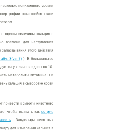
несколько пониженного уровня
гипертрофии оставшейся ткани
реозом.
е оценки величины кальция в
чно времени для наступления
я запаздывания этого действия
абл. 3(vtrn7)
). В большинстве
ндуется увеличение дозы на 10-
мать метаболиты витамина D и
вень кальция в сыворотке крови
т привести к смерти животного
ого, чтобы вызвать как
острую
чность
. Владельцы животных
инару для измерения кальция в