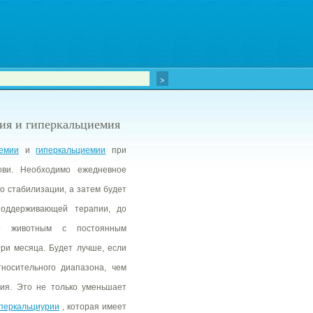
ия и гиперкальциемия
иемии
и
гиперкальциемии
при
ови. Необходимо ежедневное
о стабилизации, а затем будет
поддерживающей терапии, до
го животным с постоянным
ри месяца. Будет лучше, если
носительного диапазона, чем
ия. Это не только уменьшает
перкальциурии
, которая имеет