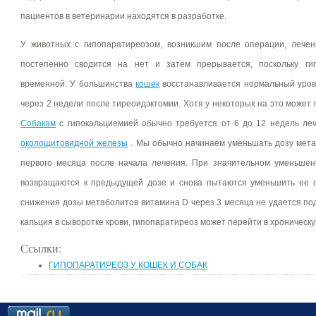
пациентов в ветеринарии находятся в разработке.
У животных с гипопаратиреозом, возникшим после операции, лече
постепенно сводится на нет и затем прерывается, поскольку ги
временной. У большинства
кошек
восстанавливается нормальный урове
через 2 недели после тиреоидэктомии. Хотя у некоторых на это может 
Собакам
с гипокальциемией обычно требуется от 6 до 12 недель ле
околощитовидной железы
. Мы обычно начинаем уменьшать дозу мета
первого месяца после начала лечения. При значительном уменьшен
возвращаются к предыдущей дозе и снова пытаются уменьшить ее с
снижения дозы метаболитов витамина D через 3 месяца не удается п
кальция в сыворотке крови, гипопаратиреоз может перейти в хроническ
Ссылки:
ГИПОПАРАТИРЕОЗ У КОШЕК И СОБАК