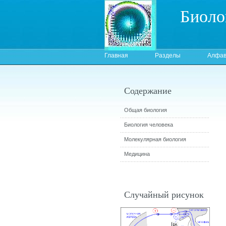
Биоло
Главная
Разделы
Алфав
Содержание
Общая биология
Биология человека
Молекулярная биология
Медицина
Случайный рисунок