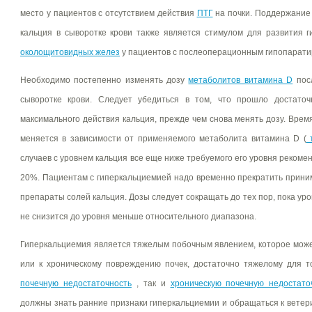
место у пациентов с отсутствием действия
ПТГ
на почки. Поддержание 
кальция в сыворотке крови также является стимулом для развития 
околощитовидных желез
у пациентов с послеоперационным гипопарати
Необходимо постепенно изменять дозу
метаболитов витамина D
посл
сыворотке крови. Следует убедиться в том, что прошло достато
максимального действия кальция, прежде чем снова менять дозу. Врем
меняется в зависимости от применяемого метаболита витамина D (
т
случаев с уровнем кальция все еще ниже требуемого его уровня рекоме
20%. Пациентам с гиперкальциемией надо временно прекратить прини
препараты солей кальция. Дозы следует сокращать до тех пор, пока уро
не снизится до уровня меньше относительного диапазона.
Гиперкальциемия является тяжелым побочным явлением, которое може
или к хроническому повреждению почек, достаточно тяжелому для т
почечную недостаточность
, так и
хроническую почечную недостато
должны знать ранние признаки гиперкальциемии и обращаться к ветер