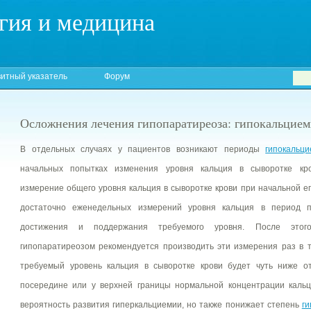
гия и медицина
итный указатель
Форум
Осложнения лечения гипопаратиреоза: гипокальцием
В отдельных случаях у пациентов возникают периоды
гипокальц
начальных попытках изменения уровня кальция в сыворотке кр
измерение общего уровня кальция в сыворотке крови при начальной ег
достаточно еженедельных измерений уровня кальция в период 
достижения и поддержания требуемого уровня. После это
гипопаратиреозом рекомендуется производить эти измерения раз в т
требуемый уровень кальция в сыворотке крови будет чуть ниже от
посередине или у верхней границы нормальной концентрации кальц
вероятность развития гиперкальциемии, но также понижает степень
ги