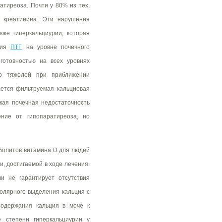
атиреоза. Почти у 80% из тех,
 креатинина. Эти нарушения
же гиперкальциурии, которая
твия
ПТГ
на уровне почечного
готовностью на всех уровнях
но тяжелой при приближении
ается фильтруемая кальциевая
кая почечная недостаточность
ние от гипопаратиреоза, но
аболитов витамина D для людей
ии, достигаемой в ходе лечения.
и не гарантирует отсутствия
олярного выделения кальция с
одержания кальция в моче к
 степени гиперкальциурии у