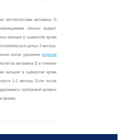
ние метаболитами витамина D
покальциемия обычно бывает
нь кальция в сыворотке крови
потребоваться целых 3 месяца.
чения после удаления
опухоли
болитов витамина D в течение
ии кальция в сыворотке крови
пустя 1-2 месяца. Если после
оддерживать требуемый уровень
ую форму.