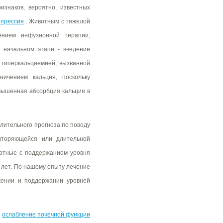
изнаков, вероятно, известных
епрессия
. Животным с тяжелой
ением инфузионной терапии,
 начальном этапе - введение
 гиперкальциемией, вызванной
ичением кальция, поскольку
вышенная абсорбция кальция в
длительного прогноза по поводу
вторяющейся или длительной
вотные с поддержанием уровня
 лет. По нашему опыту лечение
жении и поддержании уровней
и
ослабление почечной функции