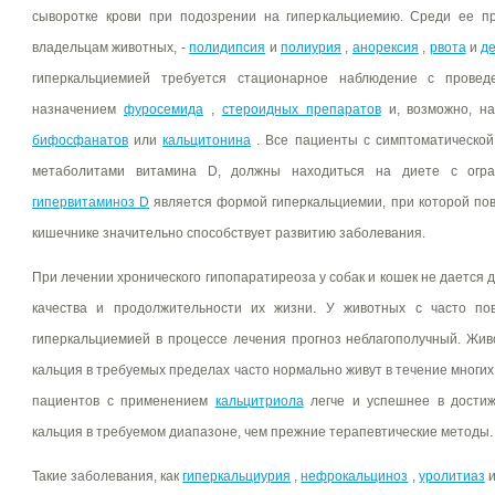
сыворотке крови при подозрении на гиперкальциемию. Среди ее пр
владельцам животных, -
полидипсия
и
полиурия
,
анорексия
,
рвота
и
д
гиперкальциемией требуется стационарное наблюдение с провед
назначением
фуросемида
,
стероидных препаратов
и, возможно, на
бифосфанатов
или
кальцитонина
. Все пациенты с симптоматической
метаболитами витамина D, должны находиться на диете с огран
гипервитаминоз D
является формой гиперкальциемии, при которой по
кишечнике значительно способствует развитию заболевания.
При лечении хронического гипопаратиреоза у собак и кошек не дается 
качества и продолжительности их жизни. У животных с часто по
гиперкальциемией в процессе лечения прогноз неблагополучный. Жи
кальция в требуемых пределах часто нормально живут в течение многих
пациентов с применением
кальцитриола
легче и успешнее в дости
кальция в требуемом диапазоне, чем прежние терапевтические методы.
Такие заболевания, как
гиперкальциурия
,
нефрокальциноз
,
уролитиаз