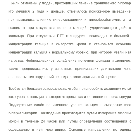
, были отмечены у людей, проходивших лечение хронического гипопар
кто лечился 2 года и дольше, отмечалось пониженное выведение
приписывались влиянию гиперкальциемии и гиперфосфатемии, а так
возникает при отсутствии полного кальций- удерживающего дейс
канальца. При отсутствии ПТГ кальциурия происходит с большей 
концентрации кальция в сыворотке крови и становится особен
концентрации кальция к нормальному уровню, при котором увеличив
нагрузка. Нефрокальциноз, ослабление почечной функции и хроничес
также предполагались у животных, принимавших длительное лече
опасность этих нарушений не подвергалась критической оценке.
Требуется большая осторожность, чтобы приспособить дозировку мет
как к уровню кальция в сыворотке крови, так и к степени гиперкальциур
Поддержание слабо пониженного уровня кальция в сыворотке кров
гиперкальциурии. Наблюдение производится путем измерения миллим
мочой в течение 24 часов или путем определения соотношения с
содержанию в ней креатинина. Основные направления по оценке