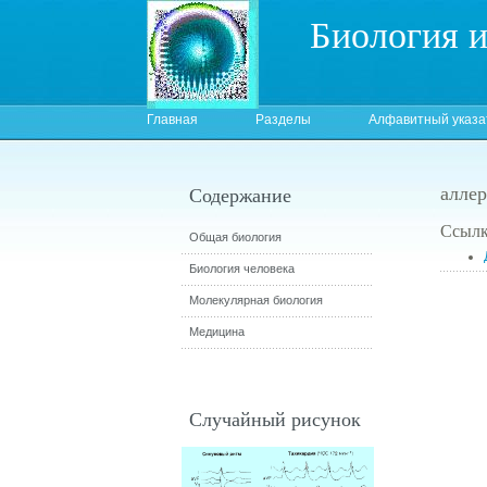
Биология 
Главная
Разделы
Алфавитный указа
аллер
Содержание
Ссылк
Общая биология
Биология человека
Молекулярная биология
Медицина
Случайный рисунок