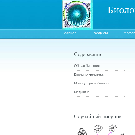
Биоло
Главная
Разделы
Алфав
Содержание
Общая биология
Биология человека
Молекулярная биология
Медицина
Случайный рисунок