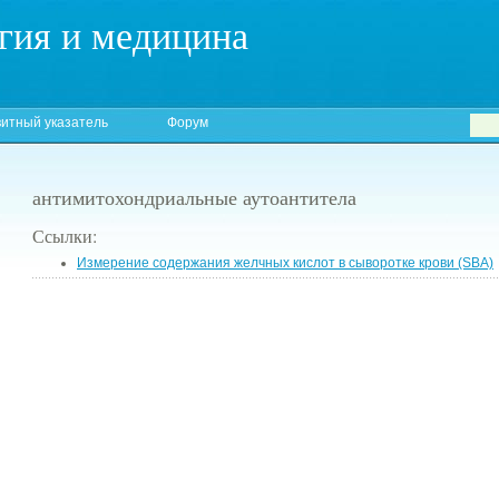
гия и медицина
итный указатель
Форум
антимитохондриальные аутоантитела
Ссылки:
Измерение содержания желчных кислот в сыворотке крови (SBA)