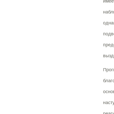
имее
набл
одна
подв
пред
вызд
Про
благ
осно
наст
реа