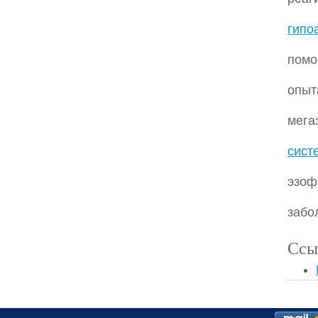
гипо
помо
опыт
мега
сист
эзоф
забо
Ссы