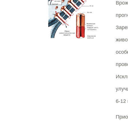
Врож
про
Заре
жив
особ
пров
Искл
улуч
6-12
Прио