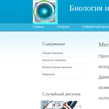
Биология 
Главная
Разделы
Алфавитный указа
Мег
Содержание
Общая биология
Прог
Биология человека
исхо
Молекулярная биология
Медицина
Даже
воз
Случайный рисунок
осло