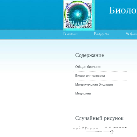
Биоло
Главная
Разделы
Алфав
Содержание
Общая биология
Биология человека
Молекулярная биология
Медицина
Случайный рисунок