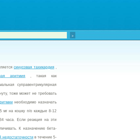
вляется
синусовая тахикардия
,
ная аритмия
, такая как
альная суправентрикулярная
нуту, тоже может не требовать
аритмии
необходимо назначать
5 мг на кошку п/о каждые 8-12
34 часа. Если реакция на эти
личивать. К назначению бета-
й недостаточности
в течение 5-