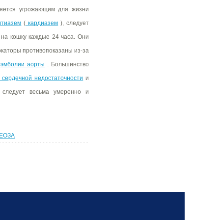
ляется угрожающим для жизни
лтиазем
(
кардиазем
), следует
 на кошку каждые 24 часа. Они
окаторы противопоказаны из-за
оэмболии аорты
. Большинство
 сердечной недостаточности
и
следует весьма умеренно и
ЕОЗА