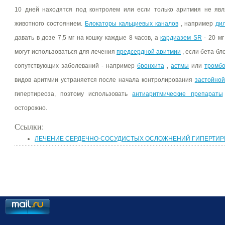
10 дней находятся под контролем или если только аритмия не яв
животного состоянием.
Блокаторы кальциевых каналов
, например
ди
давать в дозе 7,5 мг на кошку каждые 8 часов, а
кардиазем SR
- 20 мг
могут использоваться для лечения
предсердной аритмии
, если бета-бл
сопутствующих заболеваний - например
бронхита
,
астмы
или
тромб
видов аритмии устраняется после начала контролирования
застойной
гипертиреоза, поэтому использовать
антиаритмические препараты
осторожно.
Ссылки:
ЛЕЧЕНИЕ СЕРДЕЧНО-СОСУДИСТЫХ ОСЛОЖНЕНИЙ ГИПЕРТИР