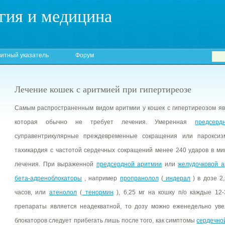
гия и медицина
итный указатель
Форум
Лечение кошек с аритмией при гипертиреозе
Самым распространенным видом аритмии у кошек с гипертиреозом я
которая обычно не требует лечения. Умеренная
предсерд
суправентрикулярные преждевременные сокращения или пароксизм
тахикардия с частотой сердечных сокращений менее 240 ударов в ми
лечения. При выраженной
предсердной аритмии
или
желудочковой 
бета-адреноблокаторы
, например
пропранолол
(
индерал
) в дозе 2,
часов, или
атенолол
(
тенормин
), 6,25 мг на кошку п/о каждые 12-
препараты является неадекватной, то дозу можно еженедельно уве
блокаторов следует прибегать лишь после того, как симптомы
сердечно