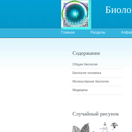
Биоло
Главная
Разделы
Алфав
Содержание
Общая биология
Биология человека
Молекулярная биология
Медицина
Случайный рисунок