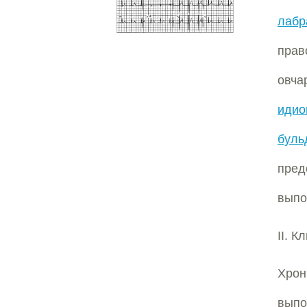
лабр
прав
овч
идио
буль
пред
выпо
II. 
Хрон
вып