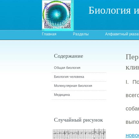
Биология 
Главная
Разделы
Алфавитный указа
Пер
Содержание
кли
Общая биология
Биология человека
I. П
Молекулярная биология
всег
Медицина
соба
Случайный рисунок
вып
ново