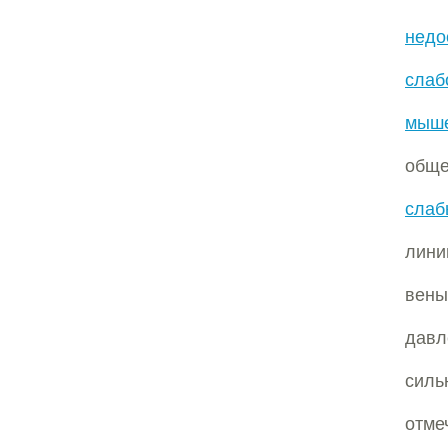
недо
слаб
мыше
обще
слаб
лини
вены
давл
силь
отм