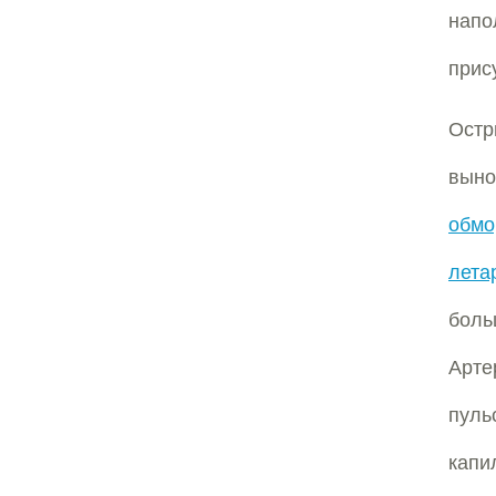
напо
прис
Остр
выно
обмо
лета
бол
Арте
пуль
капи