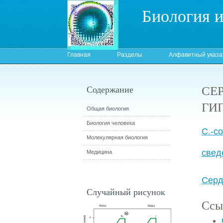
Биология 
Главная
Разделы
Алфавитный указа
СЕ
Содержание
ГИ
Общая биология
Биология человека
С.-с
Молекулярная биология
свед
Медицина
Серд
Случайный рисунок
Ссы